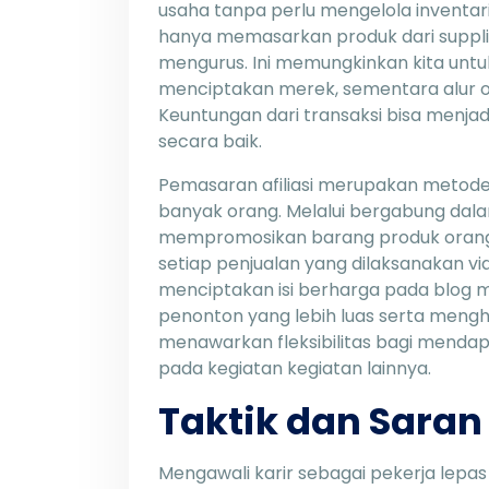
usaha tanpa perlu mengelola inventar
hanya memasarkan produk dari supplie
mengurus. Ini memungkinkan kita untu
menciptakan merek, sementara alur op
Keuntungan dari transaksi bisa menjadi
secara baik.
Pemasaran afiliasi merupakan metode 
banyak orang. Melalui bergabung dalam
mempromosikan barang produk orang 
setiap penjualan yang dilaksanakan via
menciptakan isi berharga pada blog m
penonton yang lebih luas serta menghas
menawarkan fleksibilitas bagi mend
pada kegiatan kegiatan lainnya.
Taktik dan Saran
Mengawali karir sebagai pekerja lepa