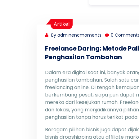
Artikel
By adminencmoments
0 Comment
Freelance Daring: Metode Pa
Penghasilan Tambahan
Dalam era digital saat ini, banyak or
penghasilan tambahan. Salah satu car
freelancing online. Di tengah kemajua
berkembang pesat, siapa pun dapat 
mereka dari kesejukan rumah. Freelan
dan lokasi, yang menjadikannya pilihan
penghasilan tanpa harus terikat pada 
Beragam pilihan bisnis juga dapat dija
bisnis dropshipping atau affiliate mar