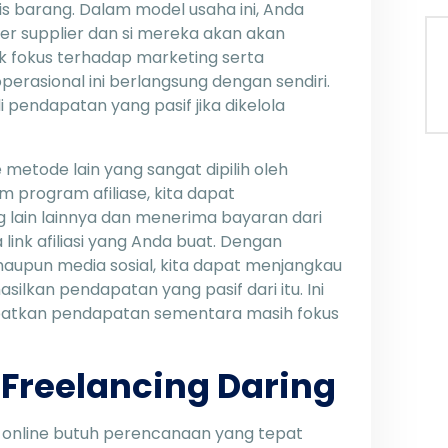
is barang. Dalam model usaha ini, Anda
r supplier dan si mereka akan akan
k fokus terhadap marketing serta
erasional ini berlangsung dengan sendiri.
 pendapatan yang pasif jika dikelola
metode lain yang sangat dipilih oleh
 program afiliase, kita dapat
lain lainnya dan menerima bayaran dari
 link afiliasi yang Anda buat. Dengan
aupun media sosial, kita dapat menjangkau
ilkan pendapatan yang pasif dari itu. Ini
apatkan pendapatan sementara masih fokus
 Freelancing Daring
s online butuh perencanaan yang tepat