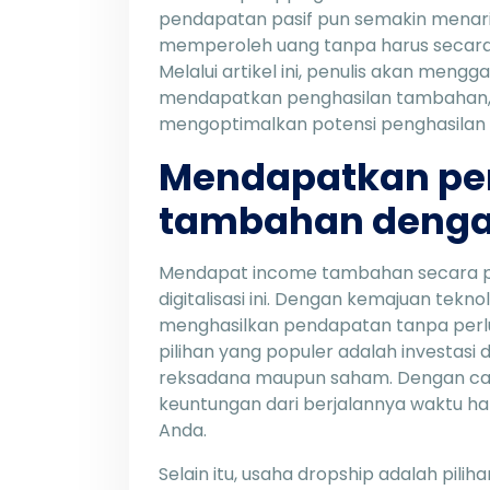
pendapatan pasif pun semakin menarik
memperoleh uang tanpa harus secara ak
Melalui artikel ini, penulis akan mengg
mendapatkan penghasilan tambahan, s
mengoptimalkan potensi penghasilan An
Mendapatkan pe
tambahan dengan
Mendapat income tambahan secara pas
digitalisasi ini. Dengan kemajuan tekn
menghasilkan pendapatan tanpa perlu t
pilihan yang populer adalah investas
reksadana maupun saham. Dengan cara
keuntungan dari berjalannya waktu h
Anda.
Selain itu, usaha dropship adalah pili