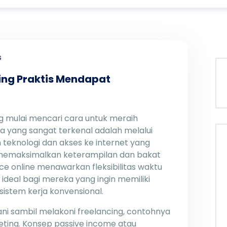
s
ling Praktis Mendapat
ang mulai mencari cara untuk meraih
a yang sangat terkenal adalah melalui
n teknologi dan akses ke internet yang
memaksimalkan keterampilan dan bakat
ce online menawarkan fleksibilitas waktu
 ideal bagi mereka yang ingin memiliki
sistem kerja konvensional.
lani sambil melakoni freelancing, contohnya
keting. Konsep passive income atau