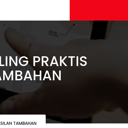
LING PRAKTIS
TAMBAHAN
ASILAN TAMBAHAN