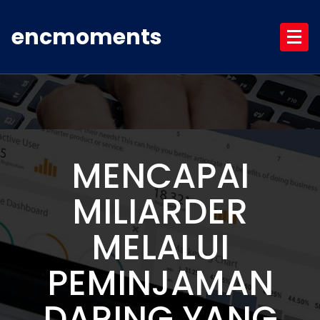
Skip
to
encmoments
content
MENCAPAI
MILIARDER
MELALUI
PEMINJAMAN
DARING YANG