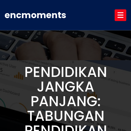
Skip
to
encmoments
content
PENDIDIKAN
JANGKA
PANJANG:
TABUNGAN
PENDIDIKAN