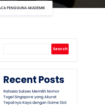
ACA PENGGUNA AKADEMIK
Search
Recent Posts
Rahasia Sukses Memilih Nomor
Togel Singapore yang Akurat
Tepatnya Kaya dengan Game Slot