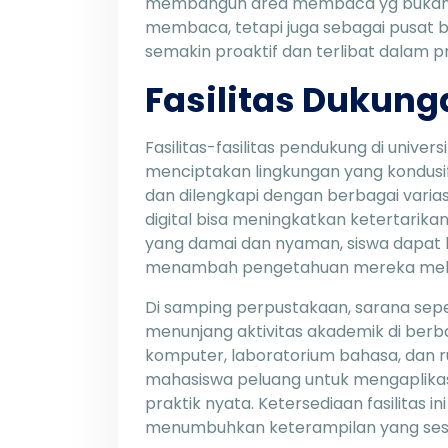
membangun area membaca yg bukan h
membaca, tetapi juga sebagai pusat be
semakin proaktif dan terlibat dalam 
Fasilitas Dukun
Fasilitas-fasilitas pendukung di unive
menciptakan lingkungan yang kondusi
dan dilengkapi dengan berbagai varias
digital bisa meningkatkan ketertarik
yang damai dan nyaman, siswa dapat l
menambah pengetahuan mereka mel
Di samping perpustakaan, sarana sep
menunjang aktivitas akademik di berba
komputer, laboratorium bahasa, dan 
mahasiswa peluang untuk mengaplikasik
praktik nyata. Ketersediaan fasilitas 
menumbuhkan keterampilan yang sesu