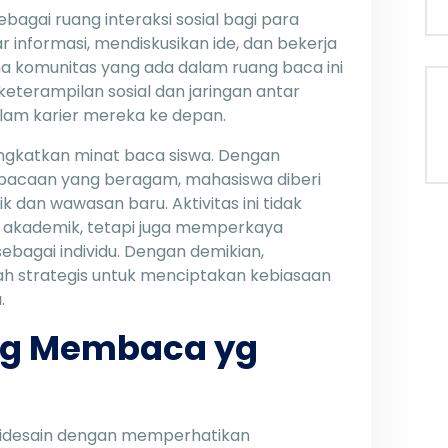
sebagai ruang interaksi sosial bagi para
ar informasi, mendiskusikan ide, dan bekerja
 komunitas yang ada dalam ruang baca ini
eterampilan sosial dan jaringan antar
lam karier mereka ke depan.
ingkatkan minat baca siswa. Dengan
 bacaan yang beragam, mahasiswa diberi
 dan wawasan baru. Aktivitas ini tidak
 akademik, tetapi juga memperkaya
bagai individu. Dengan demikian,
kah strategis untuk menciptakan kebiasaan
.
g Membaca yg
didesain dengan memperhatikan