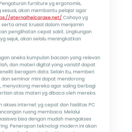
Pengaturan furniture yg ergonomis,
 sesuai, akan membantu pelajar agar
ps://eternalhelcaraxe.net/
Cahaya yg
, serta amat krusial dalam menjamin
kan penglihatan cepat sakit. Lingkungan
g sejuk, akan selalu meningkatkan
engan aneka kumpulan bacaan yang relevan
lah, dan materi digital yang variatif dapat
eliti beragam data. Selain itu, memberi
k dan seminar mini dapat mendorong
ar, menyokong mereka agar saling berbagi
ian atas materi yg dibaca oleh mereka.
an akses internet yg cepat dan fasilitas PC
rancangan ruang membaca. Melalui
ahasiswa bisa dengan mudah mengakses
ng. Penerapan teknologi modern ini akan