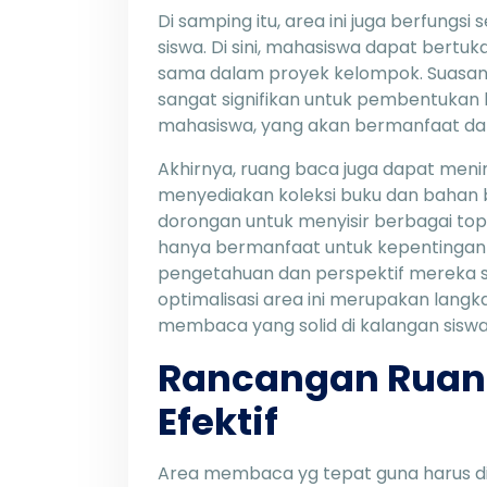
Di samping itu, area ini juga berfungsi 
siswa. Di sini, mahasiswa dapat bertuk
sama dalam proyek kelompok. Suasana
sangat signifikan untuk pembentukan k
mahasiswa, yang akan bermanfaat da
Akhirnya, ruang baca juga dapat men
menyediakan koleksi buku dan bahan
dorongan untuk menyisir berbagai topik
hanya bermanfaat untuk kepentingan
pengetahuan dan perspektif mereka se
optimalisasi area ini merupakan lang
membaca yang solid di kalangan siswa
Rancangan Ruan
Efektif
Area membaca yg tepat guna harus 