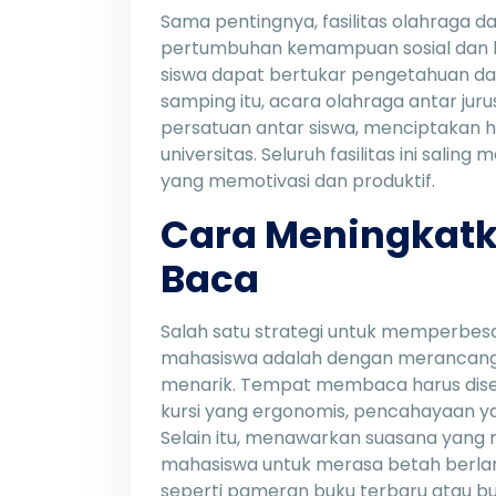
Sama pentingnya, fasilitas olahraga 
pertumbuhan kemampuan sosial dan kol
siswa dapat bertukar pengetahuan dan 
samping itu, acara olahraga antar j
persatuan antar siswa, menciptakan h
universitas. Seluruh fasilitas ini sal
yang memotivasi dan produktif.
Cara Meningkatk
Baca
Salah satu strategi untuk memperbes
mahasiswa adalah dengan merancan
menarik. Tempat membaca harus dise
kursi yang ergonomis, pencahayaan ya
Selain itu, menawarkan suasana ya
mahasiswa untuk merasa betah berlam
seperti pameran buku terbaru atau bu