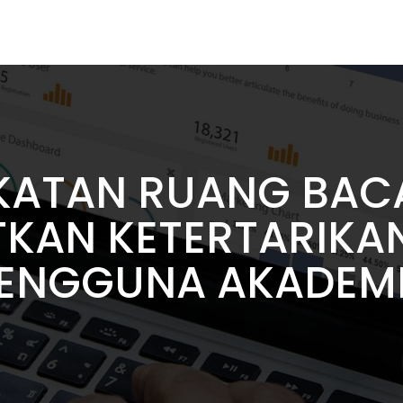
KATAN RUANG BAC
KAN KETERTARIK
ENGGUNA AKADEM