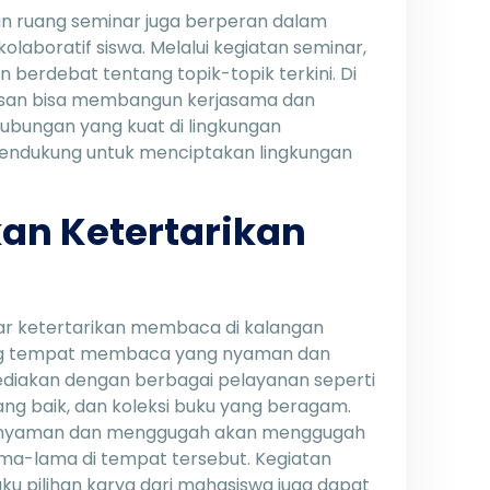
dan ruang seminar juga berperan dalam
aboratif siswa. Melalui kegiatan seminar,
berdebat tentang topik-topik terkini. Di
urusan bisa membangun kerjasama dan
ubungan yang kuat di lingkungan
ing mendukung untuk menciptakan lingkungan
an Ketertarikan
ar ketertarikan membaca di kalangan
g tempat membaca yang nyaman dan
diakan dengan berbagai pelayanan seperti
ng baik, dan koleksi buku yang beragam.
ng nyaman dan menggugah akan menggugah
a-lama di tempat tersebut. Kegiatan
ku pilihan karya dari mahasiswa juga dapat