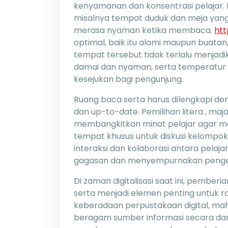
kenyamanan dan konsentrasi pelajar. 
misalnya tempat duduk dan meja yang
merasa nyaman ketika membaca.
htt
optimal, baik itu alami maupun buatan
tempat tersebut tidak terlalu menjadi
damai dan nyaman, serta temperatur y
kesejukan bagi pengunjung.
Ruang baca serta harus dilengkapi d
dan up-to-date. Pemilihan litera , maja
membangkitkan minat pelajar agar men
tempat khusus untuk diskusi kelompo
interaksi dan kolaborasi antara pelaj
gagasan dan menyempurnakan pengert
Di zaman digitalisasi saat ini, pemberi
serta menjadi elemen penting untuk 
keberadaan perpustakaan digital, m
beragam sumber informasi secara dari