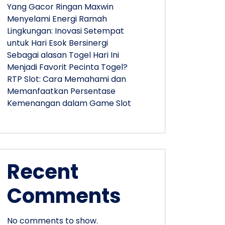
Yang Gacor Ringan Maxwin
Menyelami Energi Ramah
Lingkungan: Inovasi Setempat
untuk Hari Esok Bersinergi
Sebagai alasan Togel Hari Ini
Menjadi Favorit Pecinta Togel?
RTP Slot: Cara Memahami dan
Memanfaatkan Persentase
Kemenangan dalam Game Slot
Recent
Comments
No comments to show.