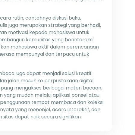
ra rutin, contohnya diskusi buku,
ulis juga merupakan strategi yang berhasil.
kan motivasi kepada mahasiswa untuk
embangun komunitas yang berinteraksi
tkan mahasiswa aktif dalam perencanaan
merasa mempunyai dan terpacu untuk
ca juga dapat menjadi solusi kreatif.
dan jalan masuk ke perpustakaan digital
pang mengakses berbagai materi bacaan.
n yang mudah melalui aplikasi ponsel atau
 penggunaan tempat membaca dan koleksi
yata yang menonjol, acara interaktif, dan
sitas dapat naik secara signifikan.