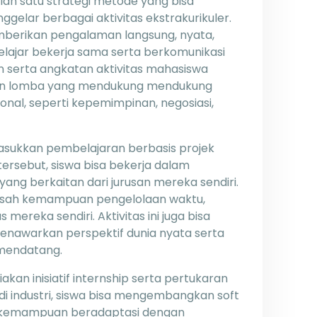
lah satu strategi metode yang bisa
gelar berbagai aktivitas ekstrakurikuler.
mberikan pengalaman langsung, nyata,
elajar bekerja sama serta berkomunikasi
serta angkatan aktivitas mahasiswa
 dan lomba yang mendukung mendukung
al, seperti kepemimpinan, negosiasi,
masukkan pembelajaran berbasis projek
ersebut, siswa bisa bekerja dalam
ang berkaitan dari jurusan mereka sendiri.
asah kemampuan pengelolaan waktu,
 mereka sendiri. Aktivitas ini juga bisa
enawarkan perspektif dunia nyata serta
 mendatang.
akan inisiatif internship serta pertukaran
 di industri, siswa bisa mengembangkan soft
nya kemampuan beradaptasi dengan