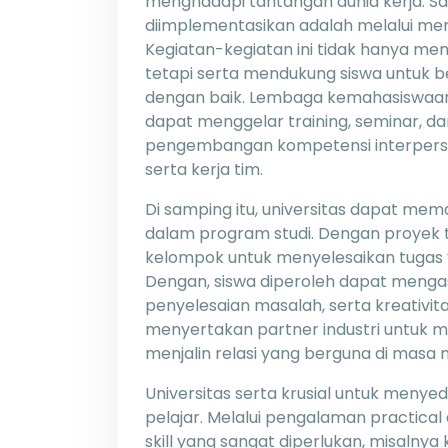
menghadapi tantangan dunia kerja. Sa
diimplementasikan adalah melalui meng
Kegiatan-kegiatan ini tidak hanya me
tetapi serta mendukung siswa untuk b
dengan baik. Lembaga kemahasiswaan 
dapat menggelar training, seminar,
pengembangan kompetensi interperson
serta kerja tim.
Di samping itu, universitas dapat me
dalam program studi. Dengan proyek t
kelompok untuk menyelesaikan tugas y
Dengan, siswa diperoleh dapat meng
penyelesaian masalah, serta kreativitas
menyertakan partner industri untuk m
menjalin relasi yang berguna di masa
Universitas serta krusial untuk menyedi
pelajar. Melalui pengalaman practical
skill yang sangat diperlukan, misal